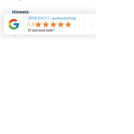
Hinweis:
Lassen Sie Ihr Kind nicht
unbeaufsichtigt mit dem Produkt
spielen, da verschluckbare
Kleinteile abbrechen könnten!
Farbe des Produkts kann aufgrund
der verwendeten Naturmaterialien
geringfügig vom Bild abweichen
Impressum
Datenschutz
AGB
Widerruf