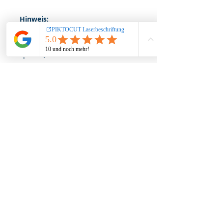
Hinweis:
Lassen Sie Ihr Kind nicht
unbeaufsichtigt mit dem Produkt
spielen, da verschluckbare
Kleinteile abbrechen könnten!
Farbe des Produkts kann aufgrund
der verwendeten Naturmaterialien
geringfügig vom Bild abweichen
Impressum
Datenschutz
AGB
Widerruf