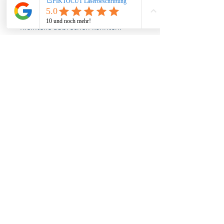
unbeaufsichtigt mit dem Produkt
spielen, da verschluckbare
Kleinteile abbrechen könnten!
Farbe des Produkts kann aufgrund
der verwendeten Naturmaterialien
geringfügig vom Bild abweichen
Impressum
Datenschutz
AGB
Widerruf