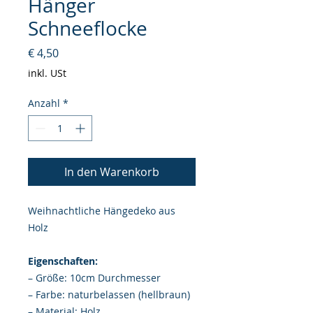
Hänger
Schneeflocke
Preis
€ 4,50
inkl. USt
Anzahl
*
In den Warenkorb
Weihnachtliche Hängedeko aus
Holz
Eigenschaften:
– Größe: 10cm Durchmesser
– Farbe: naturbelassen (hellbraun)
– Material: Holz