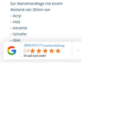
Zur Wandmondtage mit einem
Abstand von 35mm von
– Acryl
– Holz
– Keramik
– Schiefer
– Glas
– Edelstahl
mit einer maximalen Materialstärke
von 12mm.
Hinweis:
Lassen Sie Ihr Kind nicht
unbeaufsichtigt mit dem Produkt
spielen, da Kleinteile leicht
verschluckt werden können.